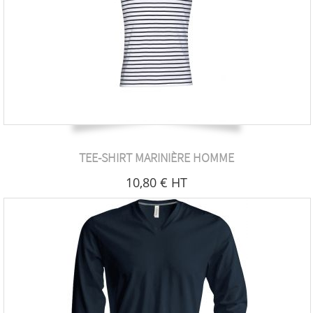
TEE-SHIRT MARINIÈRE HOMME
10
,80
€
HT