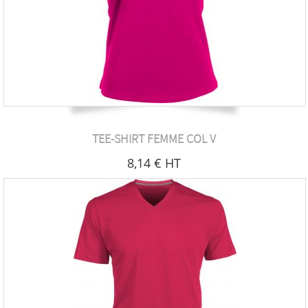
TEE-SHIRT FEMME COL V
8
,14
€
HT