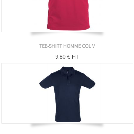
TEE-SHIRT HOMME COL V
9
,80
€
HT