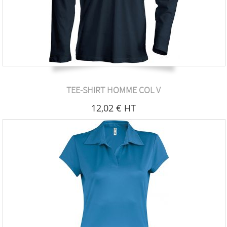
TEE-SHIRT HOMME COL V
12
,02
€
HT