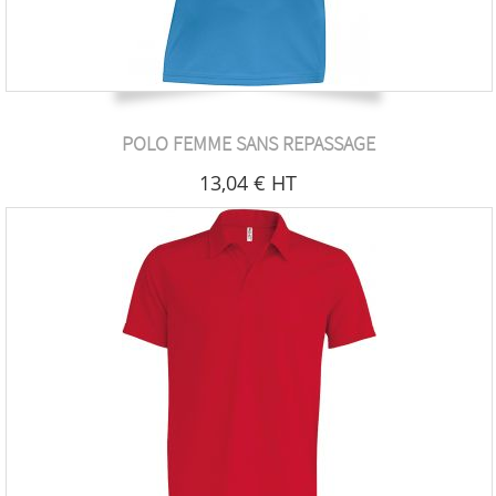
POLO FEMME SANS REPASSAGE
13
,04
€
HT