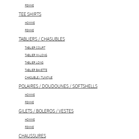
FEMME
TEE SHIRTS
HOMME
FEMME
TABLIERS / CHASUBLES
TABLIER COURT
TABLIER MI-LONG
TABLIER LONG
TABLIER BAVETTE
CHASUBLE / TUNIQUE
POLAIRES / DOUDOUNES / SOFTSHELLS
HOMME
FEMME
GILETS / BOLEROS / VESTES
HOMME
FEMME
CHAUSSURES