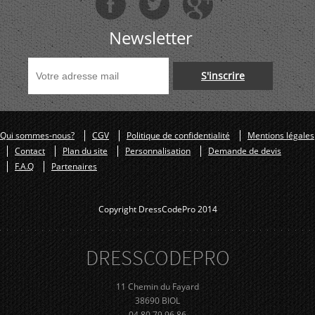
Newsletter
S'inscrire
Qui sommes-nous?
CGV
Politique de confidentialité
Mentions légales
Contact
Plan du site
Personnalisation
Demande de devis
F.A.Q
Partenaires
Copyright DressCodePro 2014
DRESS
CODE
PRO
11 Chemin du Fayard
38690 BIOL
04 80 79 96 86