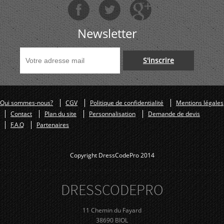
Newsletter
S'inscrire
Qui sommes-nous?
CGV
Politique de confidentialité
Mentions légales
Contact
Plan du site
Personnalisation
Demande de devis
F.A.Q
Partenaires
Copyright DressCodePro 2014
DRESS
CODE
PRO
11 Chemin du Fayard
38690 BIOL