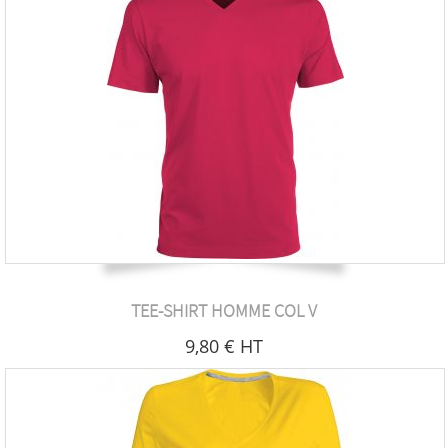
TEE-SHIRT HOMME COL V
9
,80
€
HT