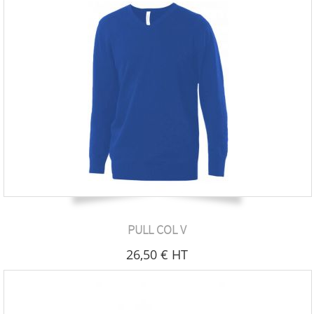
PULL COL V
26
,50
€
HT