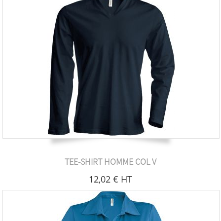
TEE-SHIRT HOMME COL V
12
,02
€
HT