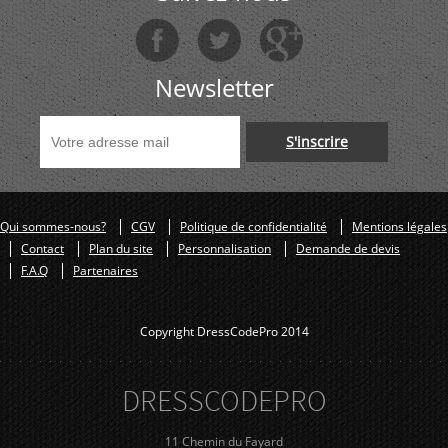
Newsletter
S'inscrire
Qui sommes-nous?
CGV
Politique de confidentialité
Mentions légales
Contact
Plan du site
Personnalisation
Demande de devis
F.A.Q
Partenaires
Copyright DressCodePro 2014
DRESS
CODE
PRO
11 Chemin du Fayard